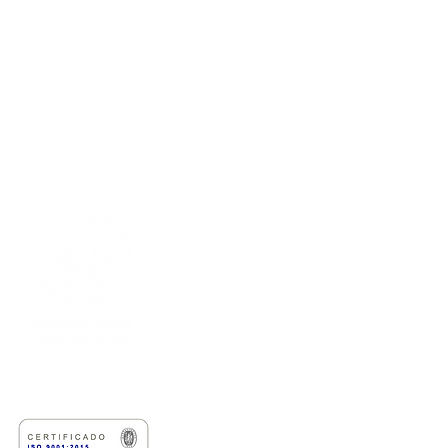
Centro de Desarrollo Tecnológico
Octopus Force
Sede Principal
Carrera 6 # 3-62, Cali, Valle del Cauc
Contáctanos
comercial@octopusforce.com
comunicaciones
@octopusforce.com
WhatsApp:
(
+57) 318 798 0134