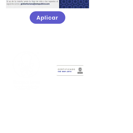
Aplicar
Centro de Desarrollo Tecnológico
Octopus Force
Sede Principal
Carrera 6 # 3-62, Cali, Valle del
Cauca