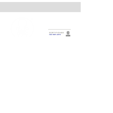
Centro di sviluppo tecnologico
Octopus Force
Sede Amministrativa:
Calle 2 # 12-
47
Sede del Laboratorio:
Gara 6 #3-62
WhatsApp:
317 383 5559
centralino:
(602) 373 7393
info@octopusforce.com
Noi