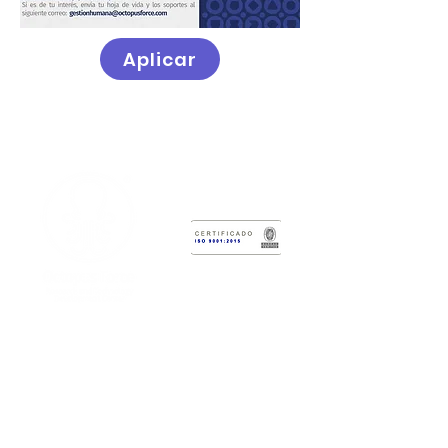
Aplicar
Centro di sviluppo tecnologico
Octopus Force
Sede Amministrativa:
Calle 2 # 12-
47
Sede del Laboratorio:
Gara 6 #3-62