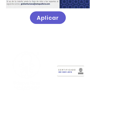
Aplicar
Centro di sviluppo tecnologico
Octopus Force
Sede Amministrativa:
Calle 2 # 12-
47
Sede del Laboratorio:
Gara 6 #3-62