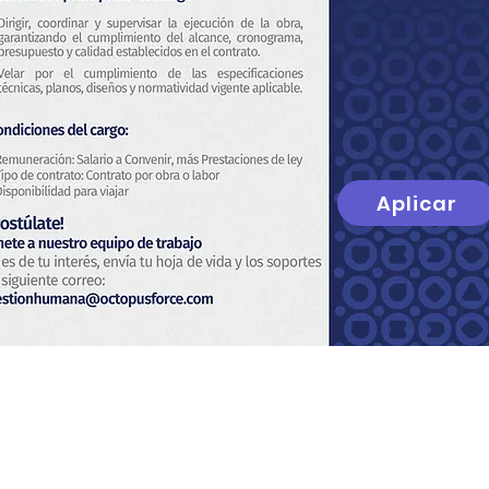
Aplicar
Noi
politica sulla riservatezz