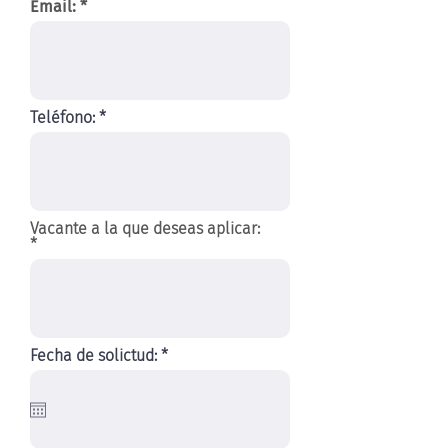
Email:
Teléfono:
Vacante a la que deseas aplicar:
r
Fecha de solictud:
*
e
q
u
i
r