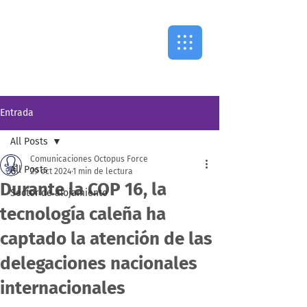
Entrada
All Posts
Comunicaciones Octopus Force
All Posts
29 oct 2024
1 min de lectura
Durante la COP 16, la
Sector de alojamiento
tecnología caleña ha
captado la atención de las
delegaciones nacionales
internacionales