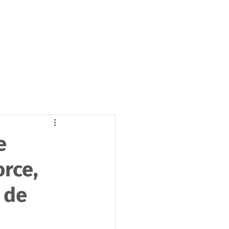
tacto
Trabaja con nosotros
e
orce,
 de