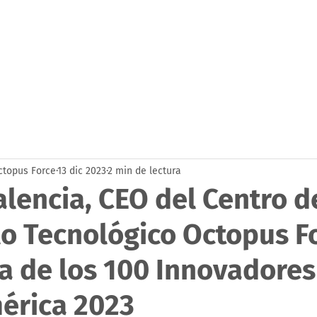
s
Servicios
Sistema de Vigilancia
Novedades
Con
ctopus Force
13 dic 2023
2 min de lectura
lencia, CEO del Centro d
lo Tecnológico Octopus F
ta de los 100 Innovadores
érica 2023