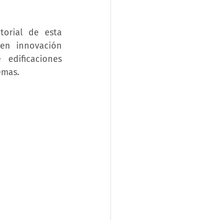
orial de esta 
en innovación 
dificaciones 
emas.