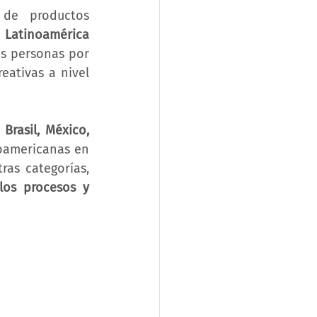
 de productos 
 Latinoamérica 
as personas por 
ativas a nivel 
 
Brasil, México, 
oamericanas en 
sectores como el empresarial, el arte, la ciencia, la tecnología, entre otras categorías, 
os procesos y 