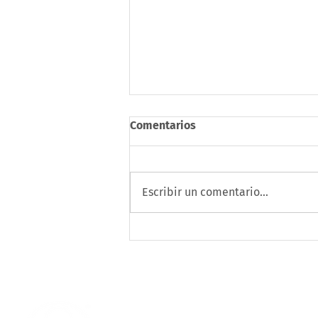
Comentarios
Escribir un comentario...
Tecnología colombiana que
devuelve independencia:
innovación creada en Cali
transforma la movilidad de
personas con discapacidad
Centro de Desarrollo Tecnológico
visual