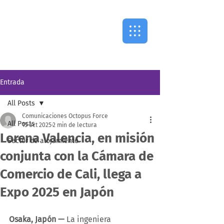
Entrada
All Posts
Comunicaciones Octopus Force
All Posts
15 oct 2025
2 min de lectura
Lorena Valencia, en misión
Sector de alojamiento
conjunta con la Cámara de
Comercio de Cali, llega a
Expo 2025 en Japón
Osaka, Japón —
 La ingeniera 