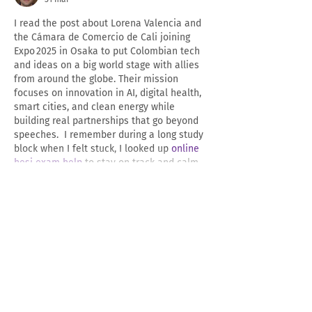
I read the post about Lorena Valencia and 
the Cámara de Comercio de Cali joining 
Expo 2025 in Osaka to put Colombian tech 
and ideas on a big world stage with allies 
from around the globe. Their mission 
focuses on innovation in AI, digital health, 
smart cities, and clean energy while 
building real partnerships that go beyond 
speeches.  I remember during a long study 
block when I felt stuck, I looked up 
online 
hesi exam help
 to stay on track and calm.…
Mostrar más
Me gusta
Reaccionar
Veronika Lot
28 mar
Es impactante leer cómo el conflicto 
armado ha permeado al 20% de la 