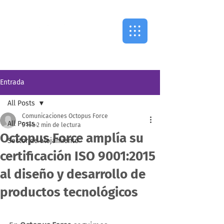
Entrada
All Posts
Comunicaciones Octopus Force
All Posts
5 feb
2 min de lectura
Octopus Force amplía su
Sector de alojamiento
certificación ISO 9001:2015
al diseño y desarrollo de
productos tecnológicos