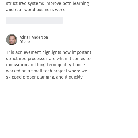
structured systems improve both learning 
and real-world business work.
Me gusta
Reaccionar
Adrian Anderson
01 abr
This achievement highlights how important 
structured processes are when it comes to 
innovation and long-term quality. I once 
worked on a small tech project where we 
skipped proper planning, and it quickly 
became chaotic. It reminded me how 
systems and discipline matter, similar to 
when students look for ways to 
finish my 
online class for me 
instead of building real 
understanding. Strong foundations always 
lead to more reliable and lasting results in 
any field.
Me gusta
Reaccionar