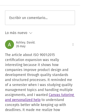
IoT: la red invisible que
Lorena Valencia,
Escribir un comentario...
está transformando
misión conjunta 
cómo vivimos,
Cámara de Come
Lo más nuevo
trabajamos y producimos
Cali, llega a Exp
Japón
Ashley. David.
26 may
The article about ISO 9001:2015 
certification expansion was really 
interesting because it shows how 
companies improve product design and 
development through quality standards 
and structured processes. It reminded me 
of a semester when I was studying quality 
management topics and handling multiple 
assignments, and I wanted 
Canvas tutoring 
and personalized help
 to understand 
concepts better while keeping up with 
deadlines. It made me realize how 