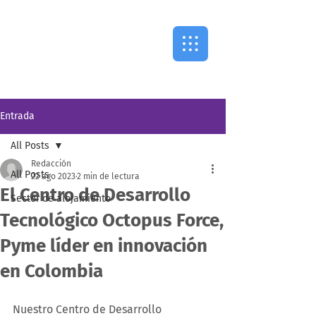
Entrada
All Posts
Redacción
All Posts
22 ago 2023
2 min de lectura
El Centro de Desarrollo
Sector de alojamiento
Tecnológico Octopus Force,
Pyme líder en innovación
en Colombia
Nuestro Centro de Desarrollo 