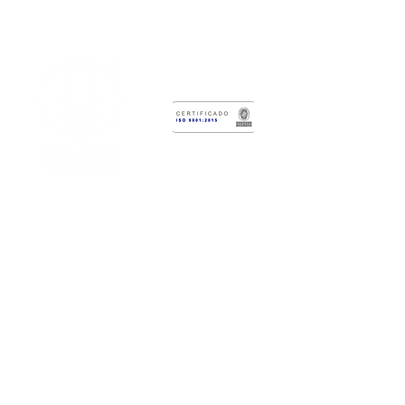
Centro de Desarrollo Tecnológico
Octopus Force
Sede Principal
Carrera 6 # 3-62, Cali, Valle del
Cauca
Contáctanos
comercial@octopusforce.com
comunicaciones
@octopusforce.com