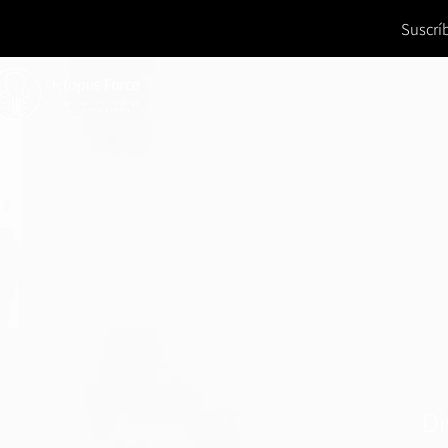
Suscrí
Di