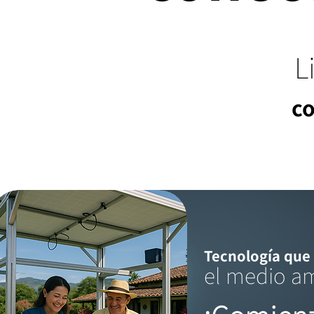
L
co
Tecnología que
el medio a