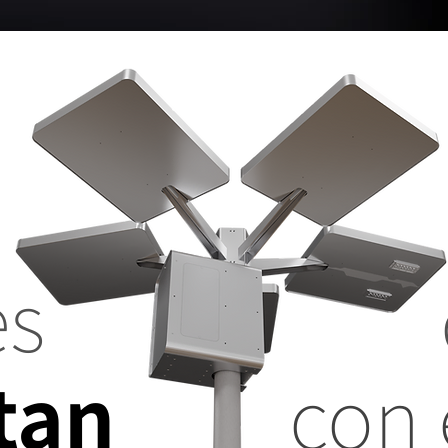
nes
tan
con 