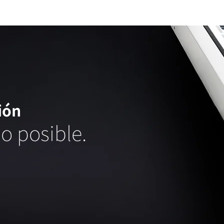
ión
lo posible.