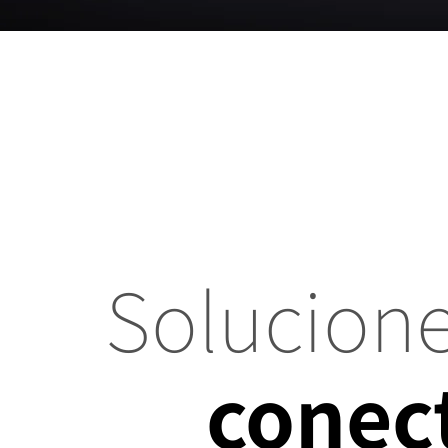
Solucio
conec