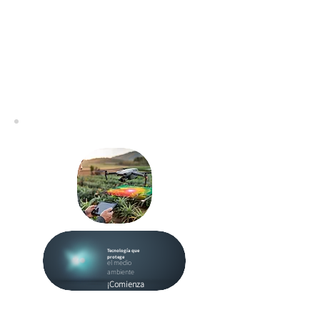
Tecnología que
protege
el medio
ambiente
¡Comienza
ahora!