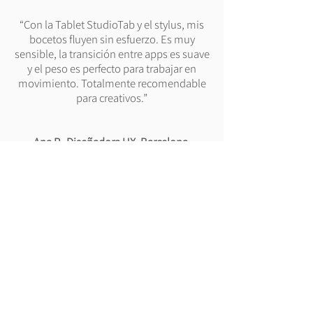
“Con la Tablet StudioTab y el stylus, mis
bocetos fluyen sin esfuerzo. Es muy
sensible, la transición entre apps es suave
y el peso es perfecto para trabajar en
movimiento. Totalmente recomendable
para creativos.”
Ana P., Diseñadora UX, Barcelona.
Mantente Actualizado
Suscríbete y obtén un 10% de descuento
Exclusivo en tu Primera Compra.
E-Mail