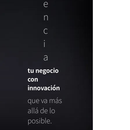
e
n
c
i
a
​tu negocio
con
innovación
que va más
allá de lo
posible.