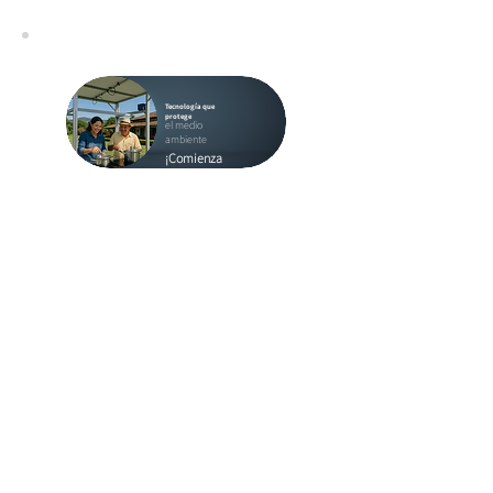
Tecnología que
protege
el medio
ambiente
¡Comienza
ahora!