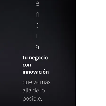
e
n
c
i
a
​tu negocio
con
innovación
que va más
allá de lo
posible.