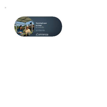
Tecnología que
protege
el medio
ambiente
¡Comienza
ahora!