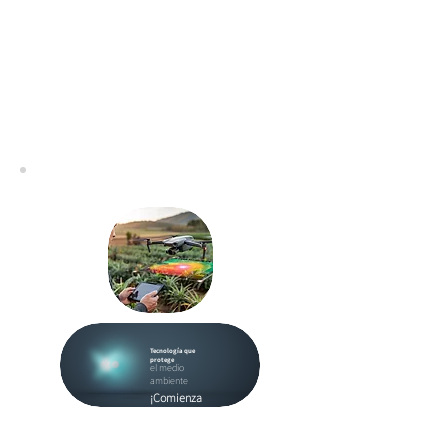
Tecnología que
protege
el medio
ambiente
¡Comienza
ahora!