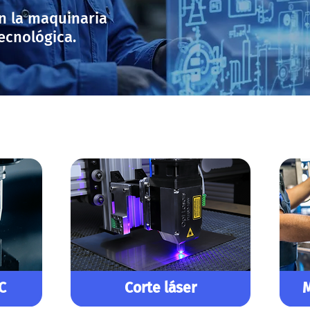
n la maquinaria
ecnológica.
C
Corte láser
M