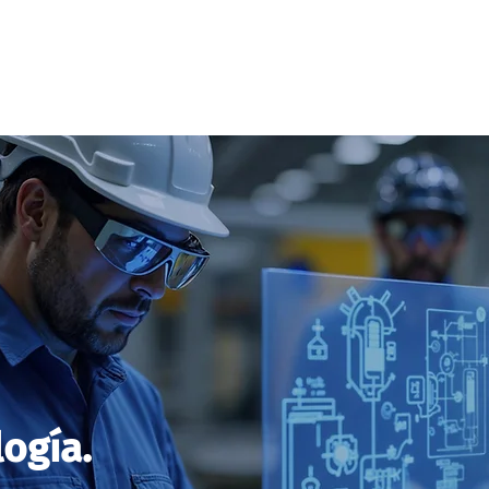
Home
About Us
Services
Blog & News
Co
ogía.