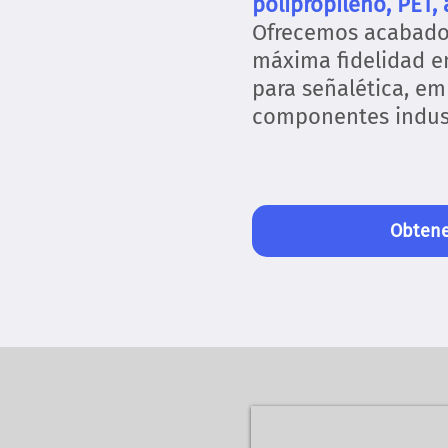
polipropileno, PET, a
Ofrecemos acabados
máxima fidelidad en
para señalética, em
componentes indust
Obtene