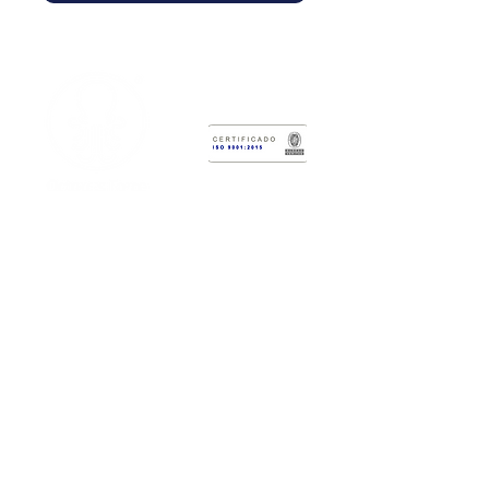
Research & Technology Development
Center
Octopus Force
Administrative Headquarters:
Calle
2 # 12-47
Laboratory Headquarters:
Cr 6 #3-62
Cali, Colombia.
WhatsApp: (+57)
317 383 5559
PBX:
(602) 373 7393
info@octopusforce.com